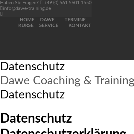
Haben Sie Fragen?
+49 (0) 561 5601 1550
info@dawe-training.de
HOME
DAWE
TERMINE
KURSE
SERVICE
KONTAKT
Datenschutz
Dawe Coaching & Trainin
Datenschutz
Datenschutz