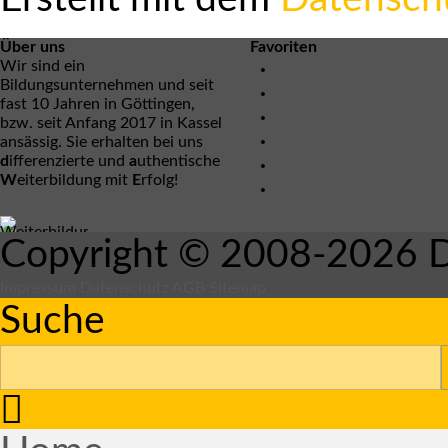
Über uns
Favoriten
Wir sind ein
Home
Bildungsunternehmen und seit
DAWE
fast 10 Jahren in Göttingen,
Termine
bzw. seit Anfang 2017 in Kassel
Kurse
ansässig. Sie erhalten bei uns
d
ifferenzierte und
a
uthentische
Anfrage
W
eiterbildung mit
E
rfolg!
Kontakt
Copyright © 2008-2026 D
Impressum
Datenschutz
AGB
Sitemap
Suche