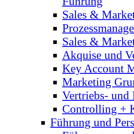
Führung
Sales & Marke
Prozessmanag
Sales & Marke
Akquise und V
Key Account 
Marketing Gru
Vertriebs- un
Controlling +
Führung und Per