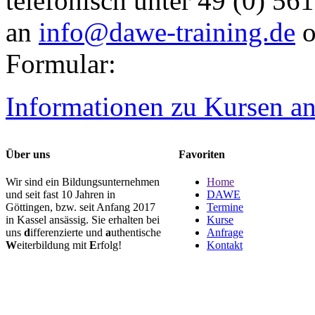
telefonisch unter 49 (0) 56
an
info@dawe-training.de
o
Formular:
Informationen zu Kursen a
Über uns
Favoriten
Wir sind ein Bildungsunternehmen
Home
und seit fast 10 Jahren in
DAWE
Göttingen, bzw. seit Anfang 2017
Termine
in Kassel ansässig. Sie erhalten bei
Kurse
uns
d
ifferenzierte und
a
uthentische
Anfrage
W
eiterbildung mit
E
rfolg!
Kontakt